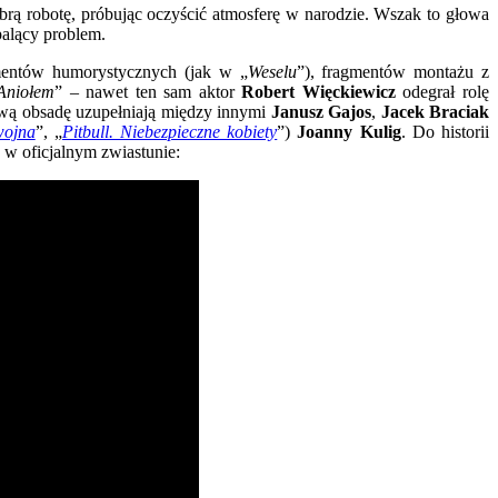
brą robotę, próbując oczyścić atmosferę w narodzie. Wszak to głowa
palący problem.
ementów humorystycznych (jak w „
Weselu
”), fragmentów montażu z
niołem
” – nawet ten sam aktor
Robert Więckiewicz
odegrał rolę
wą obsadę uzupełniają między innymi
Janusz Gajos
,
Jacek Braciak
wojna
”, „
Pitbull. Niebezpieczne kobiety
”)
Joanny Kulig
. Do historii
 w oficjalnym zwiastunie: