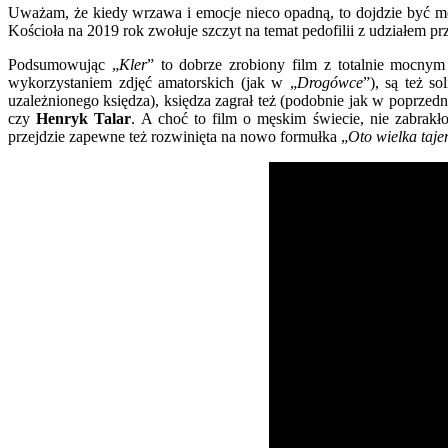
Uważam, że kiedy wrzawa i emocje nieco opadną, to dojdzie być moż
Kościoła na 2019 rok zwołuje szczyt na temat pedofilii z udziałem p
Podsumowując „
Kler
” to dobrze zrobiony film z totalnie mocny
wykorzystaniem zdjęć amatorskich (jak w „
Drogówce
”), są też s
uzależnionego księdza), księdza zagrał też (podobnie jak w poprzed
czy
Henryk Talar
. A choć to film o męskim świecie, nie zabrak
przejdzie zapewne też rozwinięta na nowo formułka „
Oto wielka taj