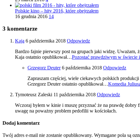
Polskie kino – hity 2016, które obejrzałem
16 grudnia 2016
14
3 komentarze
Kaja
6 października 2018
Odpowiedz
Bardzo fajnie pierwszy post na grupach jaki widzę. Uważam, że 
Kaja ostatnio opublikował…
Pozostać prawdziwym w świecie il
Grzegorz Deuter
6 października 2018
Odpowiedz
Zapraszam częściej, wiele ciekawych polskich produkcj
Grzegorz Deuter ostatnio opublikował…
Komedia Juliusz
Tymoteusz Zaleski
11 października 2018
Odpowiedz
Wczoraj byłem w kinie i muszę przyznać że na prawdę dobry fil
uwagę na poważny problem pedofilii w kościołach.
Dodaj komentarz
Twój adres e-mail nie zostanie opublikowany.
Wymagane pola są oz