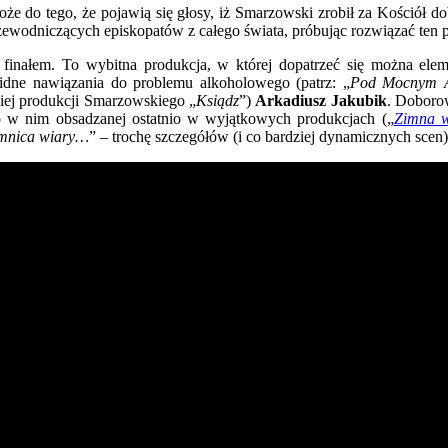
e do tego, że pojawią się głosy, iż Smarzowski zrobił za Kościół do
rzewodniczących episkopatów z całego świata, próbując rozwiązać ten 
m finałem. To wybitna produkcja, w której dopatrzeć się można el
olidne nawiązania do problemu alkoholowego (patrz: „
Pod Mocnym A
niej produkcji Smarzowskiego „
Ksiądz
”)
Arkadiusz Jakubik
. Doboro
ło w nim obsadzanej ostatnio w wyjątkowych produkcjach („
Zimna 
emnica wiary…
” – trochę szczegółów (i co bardziej dynamicznych scen)