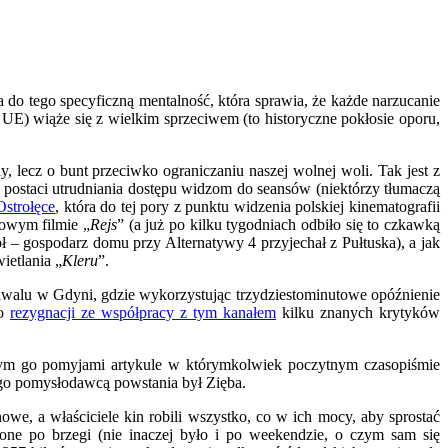
a do tego specyficzną mentalność, która sprawia, że każde narzucanie
E) wiąże się z wielkim sprzeciwem (to historyczne pokłosie oporu,
 lecz o bunt przeciwko ograniczaniu naszej wolnej woli. Tak jest z
 postaci utrudniania dostępu widzom do seansów (niektórzy tłumaczą
strołęce
, która do tej pory z punktu widzenia polskiej kinematografii
towym filmie „
Rejs
” (a już po kilku tygodniach odbiło się to czkawką
 – gospodarz domu przy Alternatywy 4 przyjechał z Pułtuska), a jak
ietlania „
Kleru
”.
estiwalu w Gdyni, gdzie wykorzystując trzydziestominutowe opóźnienie
do
rezygnacji ze współpracy z tym kanałem
kilku znanych krytyków
cym go pomyjami artykule w którymkolwiek poczytnym czasopiśmie
rego pomysłodawcą powstania był Zięba.
nowe, a właściciele kin robili wszystko, co w ich mocy, aby sprostać
e po brzegi (nie inaczej było i po weekendzie, o czym sam się