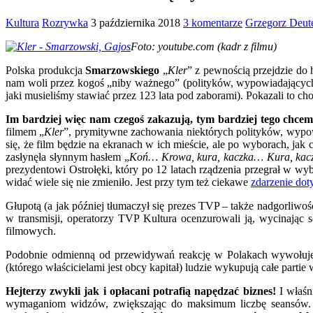
Kultura
Rozrywka
3 października 2018
3 komentarze
Grzegorz Deut
Foto: youtube.com (kadr z filmu)
Polska produkcja
Smarzowskiego
„
Kler
” z pewnością przejdzie do 
nam woli przez kogoś „niby ważnego” (polityków, wypowiadających 
jaki musieliśmy stawiać przez 123 lata pod zaborami). Pokazali to ch
Im bardziej więc nam czegoś zakazują, tym bardziej tego chce
filmem „
Kler
”, prymitywne zachowania niektórych polityków, wypow
się, że film będzie na ekranach w ich mieście, ale po wyborach, jak
zasłynęła słynnym hasłem „
Koń… Krowa, kura, kaczka… Kura, kacz
prezydentowi Ostrołęki, który po 12 latach rządzenia przegrał w w
widać wiele się nie zmieniło. Jest przy tym też ciekawe
zdarzenie do
Głupotą (a jak później tłumaczył się prezes TVP – także nadgorliwoś
w transmisji, operatorzy TVP Kultura ocenzurowali ją, wycinają
filmowych.
Podobnie odmienną od przewidywań reakcję w Polakach wywołu
(którego właścicielami jest obcy kapitał) ludzie wykupują całe part
Hejterzy zwykli jak i opłacani potrafią napędzać biznes!
I właśni
wymaganiom widzów, zwiększając do maksimum liczbę seansów. W