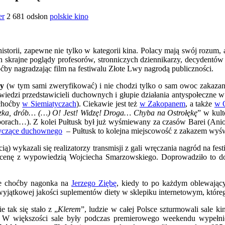
er
2 681 odsłon
polskie kino
historii, zapewne nie tylko w kategorii kina. Polacy mają swój rozum, 
skrajne poglądy profesorów, stronniczych dziennikarzy, decydentów U
oćby nagradzając film na festiwalu Złote Lwy nagrodą publiczności.
my
(w tym sami zweryfikować) i nie chodzi tylko o sam owoc zakazany,
iedzi przedstawicieli duchownych i głupie działania antyspołeczne w
 choćby
w Siemiatyczach
). Ciekawie jest też
w Zakopanem
, a także
w O
ka, drób… (…) O! Jest! Widzę! Droga… Chyba na Ostrołękę
” w kul
yborach…). Z kolei Pułtusk był już wyśmiewany za czasów Barei (Anioł
tyczące duchownego
– Pułtusk to kolejna miejscowość z zakazem wyśw
cią) wykazali się realizatorzy transmisji z gali wręczania nagród na f
c scenę z wypowiedzią Wojciecha Smarzowskiego. Doprowadziło to 
je choćby nagonka na
Jerzego Ziębę
, kiedy to po każdym oblewają
ie wyjątkowej jakości suplementów diety w sklepiku internetowym, któ
e tak się stało z „
Klerem
”, ludzie w całej Polsce szturmowali sale ki
 większości sale były podczas premierowego weekendu wypełnion