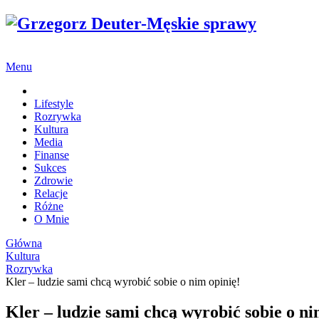
Menu
Strona główna
Lifestyle
Rozrywka
Kultura
Media
Finanse
Sukces
Zdrowie
Relacje
Różne
O Mnie
Główna
Kultura
Rozrywka
Kler – ludzie sami chcą wyrobić sobie o nim opinię!
Kler – ludzie sami chcą wyrobić sobie o ni