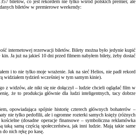
57 biletów, co jest rekordem nie tylko wśród polskich premier, ale
zedanych biletów w premierowe weekendy:
ość internetowej rezerwacji biletów. Bilety można było jedynie kupić
in. Ja już na jakieś 10 dni przed filmem nabyłem bilety, żeby dostać
m i to nie tylko moje wrażenie. Jak na sieć Helios, nie padł rekord
órą widziałem tydzień wcześniej w tym samym kinie).
z widzów, ale nikt się nie dołączył – ludzie chcieli oglądać film w
ię, że to produkcja głównie dla ludzi inteligentnych, tacy dobrze
em, opowiadająca spójnie historię czterech głównych bohaterów –
y nie tylko pedofilii, ale i ogromne rozterki samych księży (różnych
e kościelne (dosadne operacje finansowe – symboliczna reklamówka
są taką samą częścią społeczeństwa, jak inni ludzie. Mają takie same
a do nich rękę po kasę.