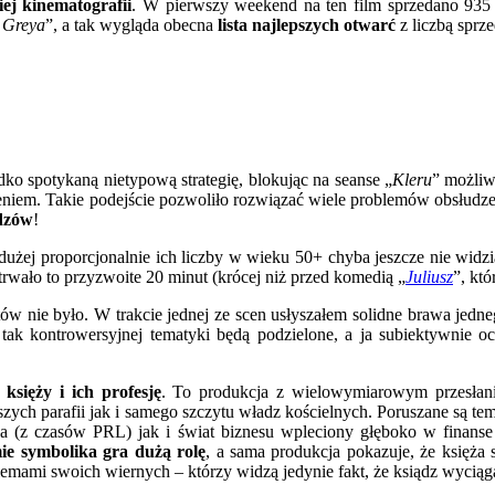
ej kinematografii
. W pierwszy weekend na ten film sprzedano 935 3
y Greya
”, a tak wygląda obecna
lista najlepszych otwarć
z liczbą spr
dko spotykaną nietypową strategię, blokując na seanse „
Kleru
” możliw
eniem. Takie podejście pozwoliło rozwiązać wiele problemów obsłudze k
idzów
!
ej proporcjonalnie ich liczby w wieku 50+ chyba jeszcze nie widziałe
wało to przyzwoite 20 minut (krócej niż przed komedią „
Juliusz
”, kt
nie było. W trakcie jednej ze scen usłyszałem solidne brawa jednego 
k kontrowersyjnej tematyki będą podzielone, a ja subiektywnie ocen
księży i ich profesję
. To produkcja z wielowymiarowym przesłani
h parafii jak i samego szczytu władz kościelnych. Poruszane są temat
alna (z czasów PRL) jak i świat biznesu wpleciony głęboko w finans
ie symbolika gra dużą rolę
, a sama produkcja pokazuje, że księża 
blemami swoich wiernych – którzy widzą jedynie fakt, że ksiądz wyciąg