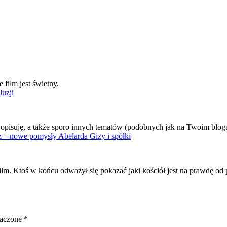
film jest świetny.
uzji
i opisuję, a także sporo innych tematów (podobnych jak na Twoim blo
 – nowe pomysły Abelarda Gizy i spółki
m. Ktoś w końcu odważył się pokazać jaki kościół jest na prawdę od pr
naczone
*