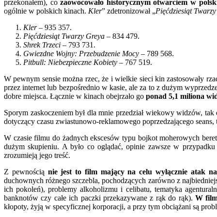
przekonałem), co
zaowocowało historycznym otwarciem w polski
ogólnie w polskich kinach.
Kler
” zdetronizował „
Pięćdziesiąt Twarz
Kler
– 935 357.
Pięćdziesiąt Twarzy Greya
– 834 479.
Shrek Trzeci
– 793 731.
Gwiezdne Wojny: Przebudzenie Mocy
– 789 568.
Pitbull: Niebezpieczne Kobiety
– 767 519.
W pewnym sensie można rzec, że i wielkie sieci kin zastosowały rza
przez internet lub bezpośrednio w kasie, ale za to z dużym wyprzedz
dobre miejsca. Łącznie w kinach obejrzało go
ponad 5,1 miliona w
Sporym zaskoczeniem był dla mnie przedział wiekowy widzów, tak duż
dotyczący czasu zwiastunowo-reklamowego poprzedzającego seans, tr
W czasie filmu do żadnych ekscesów typu bojkot moherowych beretów 
dużym skupieniu. A było co oglądać, opinie zawsze w przypadku ta
zrozumieją jego treść.
Z pewnością
nie jest to film mający na celu wyłącznie atak na 
duchownych różnego szczebla, pochodzących zarówno z najbiedniejszyc
ich pokoleń), problemy alkoholizmu i celibatu, tematyka agentur
banknotów czy całe ich paczki przekazywane z rąk do rąk).
W film
kłopoty, żyją w specyficznej korporacji, a przy tym obciążani są pro