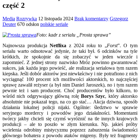
część 2
Media
Rozrywka
12 listopada 2024
Brak komentarzy
Grzegorz
Deuter
670 odsłon
polskie seriale
Foto: kadr z serialu „Prosta sprawa”
Najnowsza produkcja
Netflixa
z 2024 roku to „
Forst
”. O tym
serialu warto odnotować jedynie, że taki był. 6 odcinków na tyle
krótkich, że spokojnie da się zobaczyć w jeden wieczór i
zapomnieć. Z jednej strony nazwisko Mróz powinno gwarantować
sukces, jak każda jego powieść, ale realizacja serialowa tym razem
kiepska. Jeśli dobór aktorów jest niewłaściwy i nie potrafiono z nich
wyciągnąć 100 procent ich możliwości aktorskich, to najczęściej
sprawę zawalił reżyser (a był nim Daniel Jaroszek), no i tym razem
pewnie też i sam producent. Choć producentów było kilkoro, to
wśród nich odgrywający główną rolę
Borys Szyc
, który aktorsko
absolutnie nie pokazał tego, na co go stać… Akcja dziwna, sposób
działania lokalnej policji nijaki. Ogólnie: śledztwo w sprawie
seryjnego mordercy i powodów jego działalności. Momentami
twórcy jakby chcieli się czymś wyróżnić na tle innych krajowych
produkcji – ale to poszło w złym kierunku. Np. jakieś próby
wcielenia odrobiny mistycyzmu poprzez zaburzenia świadomości
głównego bohatera z powodu ataków migreny. Były też fragmenty