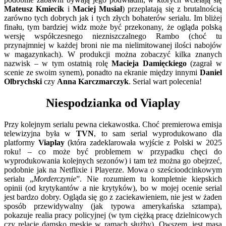
Mateusz Kmiecik
i
Maciej Musiał
) przeplatają się z brutalnością
zarówno tych dobrych jak i tych złych bohaterów serialu. Im bliżej
finału, tym bardziej widz może być przekonany, że ogląda polską
wersję współczesnego niezniszczalnego Rambo (choć tu
przynajmniej w każdej broni nie ma nielimitowanej ilości nabojów
w magazynkach). W produkcji można zobaczyć kilka znanych
nazwisk – w tym ostatnią rolę
Macieja Damięckiego
(zagrał w
scenie ze swoim synem), ponadto na ekranie między innymi
Daniel
Olbrychski
czy
Anna Karczmarczyk
. Serial wart polecenia!
Niespodzianka od Viaplay
Przy kolejnym serialu pewna ciekawostka. Choć premierowa emisja
telewizyjna była w
TVN
, to sam serial wyprodukowano dla
platformy
Viaplay
(która zadeklarowała wyjście z Polski w 2025
roku! – co może być problemem w przypadku chęci do
wyprodukowania kolejnych sezonów) i tam też można go obejrzeć,
podobnie jak na Netflixie i Playerze. Mowa o sześcioodcinkowym
serialu „
Morderczynie
”. Nie rozumiem tu kompletnie kiepskich
opinii (od krytykantów a nie krytyków), bo w mojej ocenie serial
jest bardzo dobry. Ogląda się go z zaciekawieniem, nie jest w żaden
sposób przewidywalny (jak typowa amerykańska sztampa),
pokazuje realia pracy policyjnej (w tym ciężką pracę dzielnicowych
czy relacje damsko męskie w ramach służby). Owszem, jest masa