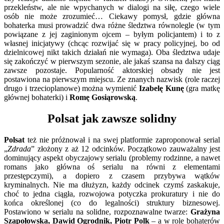
przekleństw, ale nie wpychanych w dialogi na siłę, czego wiele
osób nie może zrozumieć… Ciekawy pomysł, gdzie główna
bohaterka musi prowadzić dwa różne śledztwa równolegle (w tym
powiązane z jej zaginionym ojcem – byłym policjantem) i to z
własnej inicjatywy (chcąc rozwijać się w pracy policyjnej, bo od
dzielnicowej nikt takich działań nie wymaga). Oba śledztwa udaje
się zakończyć w pierwszym sezonie, ale jakaś szansa na dalszy ciąg
zawsze pozostaje. Popularność aktorskiej obsady nie jest
postawiona na pierwszym miejscu. Ze znanych nazwisk (role raczej
drugo i trzecioplanowe) można wymienić
Izabelę Kunę
(gra matkę
głównej bohaterki) i
Romę Gosiąrowską
.
Polsat jak zawsze solidny
Polsat
też nie próżnował i na swej platformie zaproponował serial
„
Zdrada
” złożony z aż 12 odcinków. Początkowo zauważalny jest
dominujący aspekt obyczajowy serialu (problemy rodzinne, a nawet
romans jako główna oś serialu na równi z elementami
przestępczymi), a dopiero z czasem przybywa wątków
kryminalnych. Nie ma dłużyzn, każdy odcinek czymś zaskakuje,
choć to jedna ciągła, rozwojowa potyczka prokuratury i nie do
końca określonej (co do legalności) struktury biznesowej.
Postawiono w serialu na solidne, rozpoznawalne twarze:
Grażyna
Szapołowska, Dawid Ogrodnik, Piotr Polk
– a w role bohaterów