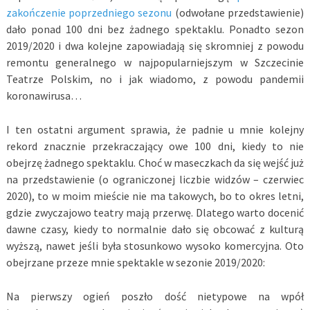
zakończenie poprzedniego sezonu
(odwołane przedstawienie)
dało ponad 100 dni bez żadnego spektaklu. Ponadto sezon
2019/2020 i dwa kolejne zapowiadają się skromniej z powodu
remontu generalnego w najpopularniejszym w Szczecinie
Teatrze Polskim, no i jak wiadomo, z powodu pandemii
koronawirusa…
I ten ostatni argument sprawia, że padnie u mnie kolejny
rekord znacznie przekraczający owe 100 dni, kiedy to nie
obejrzę żadnego spektaklu. Choć w maseczkach da się wejść już
na przedstawienie (o ograniczonej liczbie widzów – czerwiec
2020), to w moim mieście nie ma takowych, bo to okres letni,
gdzie zwyczajowo teatry mają przerwę. Dlatego warto docenić
dawne czasy, kiedy to normalnie dało się obcować z kulturą
wyższą, nawet jeśli była stosunkowo wysoko komercyjna. Oto
obejrzane przeze mnie spektakle w sezonie 2019/2020:
Na pierwszy ogień poszło dość nietypowe na wpół