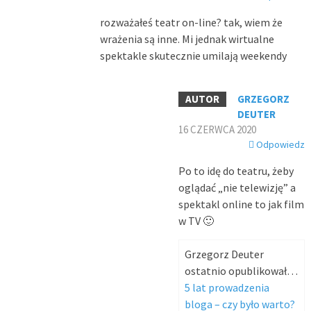
rozważałeś teatr on-line? tak, wiem że
wrażenia są inne. Mi jednak wirtualne
spektakle skutecznie umilają weekendy
GRZEGORZ
DEUTER
16 CZERWCA 2020
Odpowiedz
Po to idę do teatru, żeby
oglądać „nie telewizję” a
spektakl online to jak film
w TV 🙂
Grzegorz Deuter
ostatnio opublikował…
5 lat prowadzenia
bloga – czy było warto?