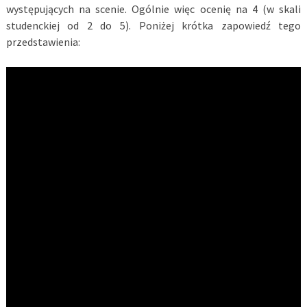
występujących na scenie. Ogólnie więc ocenię na 4 (w skali
studenckiej od 2 do 5). Poniżej krótka zapowiedź tego
przedstawienia: