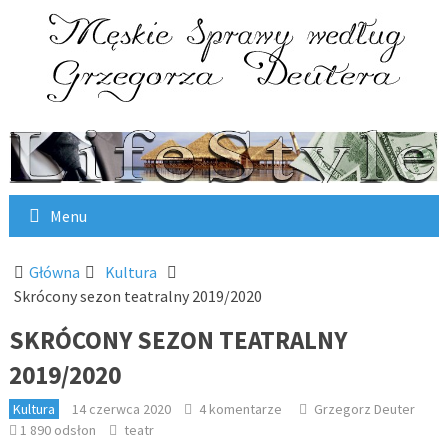
Menu
Główna
Kultura
Skrócony sezon teatralny 2019/2020
SKRÓCONY SEZON TEATRALNY
2019/2020
Kultura
14 czerwca 2020
4 komentarze
Grzegorz Deuter
1 890 odsłon
teatr