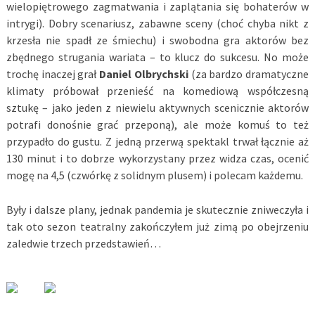
wielopiętrowego zagmatwania i zaplątania się bohaterów w
intrygi). Dobry scenariusz, zabawne sceny (choć chyba nikt z
krzesła nie spadł ze śmiechu) i swobodna gra aktorów bez
zbędnego strugania wariata – to klucz do sukcesu. No może
trochę inaczej grał
Daniel Olbrychski
(za bardzo dramatyczne
klimaty próbował przenieść na komediową współczesną
sztukę – jako jeden z niewielu aktywnych scenicznie aktorów
potrafi donośnie grać przeponą), ale może komuś to też
przypadło do gustu. Z jedną przerwą spektakl trwał łącznie aż
130 minut i to dobrze wykorzystany przez widza czas, ocenić
mogę na 4,5 (czwórkę z solidnym plusem) i polecam każdemu.
Były i dalsze plany, jednak pandemia je skutecznie zniweczyła i
tak oto sezon teatralny zakończyłem już zimą po obejrzeniu
zaledwie trzech przedstawień…