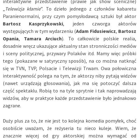
interaktywne przedstawienie (prawie jak show sceniczne)
„
Telewizja kłamie
”. To dzieło jednego z członków kabaretu
Paranienormalni, przy czym pomysłodawcą sztuki był aktor
Bartosz Kasprzykowski
, jeden czworga aktorów
występujących w tym wydarzeniu (
Adam Fidusiewicz
,
Bartosz
Opania
,
Tamara Arciuch
). To całkowicie polskie realia,
dosadnie wręcz ukazujące aktualny stan stronniczości mediów
i sceny politycznej, przywary Polaków itd. Mamy więc próbki
tego (pokazane w satyryczny sposób), na co można natknąć
się w TVN, TVP, Polsacie i Telewizji Trwam. Owa połowiczna
interaktywność polega na tym, że aktorzy niby pytają widzów
(nawet urządzają głosowania), jak ma się potoczyć dalsza
część spektaklu. Robią to na tyle sprytnie i tak naprowadzają
widzów, aby w praktyce każde przedstawienie było jednakowo
zagrane.
Duży plus za to, że nie jest to kolejna komedia pomyłek, choć
osobiście uważam, że reżyseria tu nieco kuleje. Wiem, że
znacznie więcej od gry aktorskiej można wymagać od