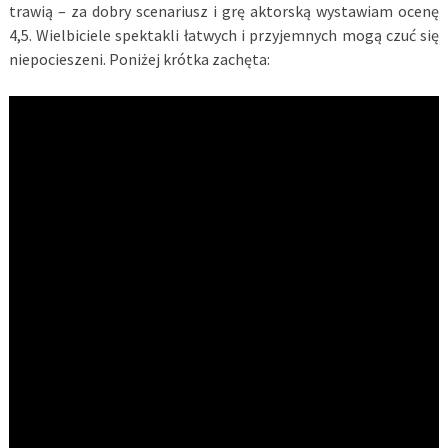
trawią – za dobry scenariusz i grę aktorską wystawiam ocenę
4,5. Wielbiciele spektakli łatwych i przyjemnych mogą czuć się
niepocieszeni. Poniżej krótka zachęta: