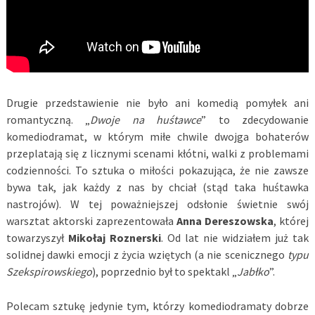
Drugie przedstawienie nie było ani komedią pomyłek ani
romantyczną. „
Dwoje na huśtawce
” to zdecydowanie
komediodramat, w którym miłe chwile dwojga bohaterów
przeplatają się z licznymi scenami kłótni, walki z problemami
codzienności. To sztuka o miłości pokazująca, że nie zawsze
bywa tak, jak każdy z nas by chciał (stąd taka huśtawka
nastrojów). W tej poważniejszej odsłonie świetnie swój
warsztat aktorski zaprezentowała
Anna Dereszowska
, której
towarzyszył
Mikołaj Roznerski
. Od lat nie widziałem już tak
solidnej dawki emocji z życia wziętych (a nie scenicznego
typu
Szekspirowskiego
), poprzednio był to spektakl „
Jabłko
”.
Polecam sztukę jedynie tym, którzy komediodramaty dobrze