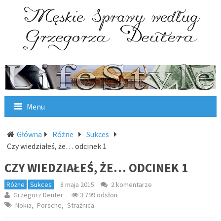
Menu
Główna
Różne
Sukces
Czy wiedziałeś, że… odcinek 1
CZY WIEDZIAŁEŚ, ŻE… ODCINEK 1
Różne
Sukces
8 maja 2015
2 komentarze
Grzegorz Deuter
3 799 odsłon
Nokia
,
Porsche
,
Strażnica