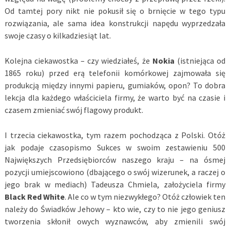
Od tamtej pory nikt nie pokusił się o brnięcie w tego typu
rozwiązania, ale sama idea konstrukcji napędu wyprzedzała
swoje czasy o kilkadziesiąt lat.
Kolejna ciekawostka – czy wiedziałeś, że
Nokia
(istniejąca od
1865 roku) przed erą telefonii komórkowej zajmowała się
produkcją między innymi papieru, gumiaków, opon? To dobra
lekcja dla każdego właściciela firmy, że warto być na czasie i
czasem zmieniać swój flagowy produkt.
I trzecia ciekawostka, tym razem pochodząca z Polski. Otóż
jak podaje czasopismo Sukces w swoim zestawieniu 500
Największych Przedsiębiorców naszego kraju – na ósmej
pozycji umiejscowiono (dbającego o swój wizerunek, a raczej o
jego brak w mediach) Tadeusza Chmiela, założyciela firmy
Black Red White
. Ale co w tym niezwykłego? Otóż człowiek ten
należy do Świadków Jehowy – kto wie, czy to nie jego geniusz
tworzenia skłonił owych wyznawców, aby zmienili swój