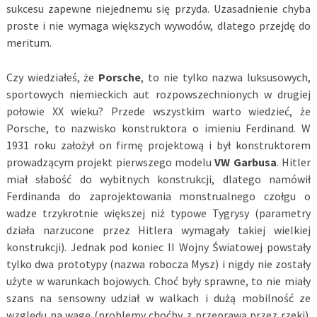
sukcesu zapewne niejednemu się przyda. Uzasadnienie chyba
proste i nie wymaga większych wywodów, dlatego przejdę do
meritum.
Czy wiedziałeś, że
Porsche
, to nie tylko nazwa luksusowych,
sportowych niemieckich aut rozpowszechnionych w drugiej
połowie XX wieku? Przede wszystkim warto wiedzieć, że
Porsche, to nazwisko konstruktora o imieniu Ferdinand. W
1931 roku założył on firmę projektową i był konstruktorem
prowadzącym projekt pierwszego modelu
VW Garbusa
. Hitler
miał słabość do wybitnych konstrukcji, dlatego namówił
Ferdinanda do zaprojektowania monstrualnego czołgu o
wadze trzykrotnie większej niż typowe Tygrysy (parametry
działa narzucone przez Hitlera wymagały takiej wielkiej
konstrukcji). Jednak pod koniec II Wojny Światowej powstały
tylko dwa prototypy (nazwa robocza Mysz) i nigdy nie zostały
użyte w warunkach bojowych. Choć były sprawne, to nie miały
szans na sensowny udział w walkach i dużą mobilność ze
względu na wagę (problemy choćby z przeprawą przez rzeki).