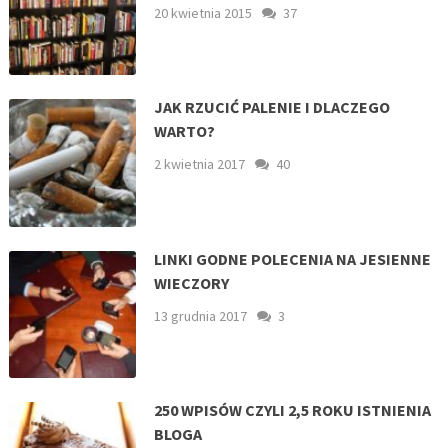
20 kwietnia 2015
37
JAK RZUCIĆ PALENIE I DLACZEGO
WARTO?
2 kwietnia 2017
40
LINKI GODNE POLECENIA NA JESIENNE
WIECZORY
13 grudnia 2017
3
250 WPISÓW CZYLI 2,5 ROKU ISTNIENIA
BLOGA