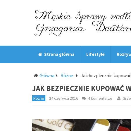
Strona główna
Lifestyle
Rozry
Główna
Różne
Jak bezpiecznie kupować 
JAK BEZPIECZNIE KUPOWAĆ W
Różne
24 czerwca 2016
4 komentarze
Grze