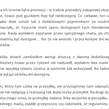
na ich stronie był w promocji – w trakcie procedury zakupowej okaz
ne, towar pod guzikiem Kup był niedostępny. Co ciekawe, ten 
 jako dwie sztuki lub z dodatkowymi pojemnikami (w osobn
naczyło, że fizycznie mieli sporo dostępnych tych blenderó
nie. Kiedy wysłałem zapytanie przez specjalnego chata, po chw
powinny być dostępne… Nic to nie wniosło i przez kolejne dni wc
atków.
 kilku dniach zamówiłem wersję droższą z dwoma dodatkow
iestety towar przez tydzień nie nadszedł, wysłałem dwa maile
ie wysyłają towaru (status w systemie tak wskazywał). Na żadn
 był już od kilku dni dostępny.
, który tyle czeka na przesyłkę, ale przynajmniej tam odpisali,
e nie nadążają z realizacją tak dużej liczby przesyłek. Na drugi dz
atycznego smsa, że przesyłkę nadano. Niby wszystko w porządku, 
ednego maila, zwykłe przeprosiny czy cokolwiek, że regulaminu 