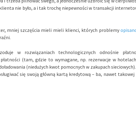
a i trzeba pilnować swego, a jednocześnie uzbroić się w cierpliwoś
ienta nie było, a i tak trochę niepewności w transakcji interneto
er, mniej szczęścia mieli mieli klienci, których problemy
opisan
raźni.
oduje w rozwiązaniach technologicznych odnośnie płatno
 płatności (tam, gdzie to wymagane, np. rezerwacje w hotelach
doładowania (niedużych kwot pomocnych w zakupach sieciowych).
osługiwać się swoją główną kartą kredytową – ba, nawet takowej 