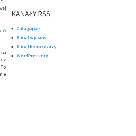
ć –
wej
KANAŁY RSS
Zaloguj się
o w
Kanał wpisów
Kanał komentarzy
ści
WordPress.org
) z
 To
nie