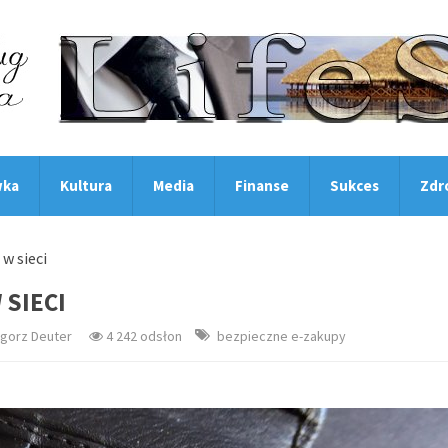
wka
Kultura
Media
Finanse
Sukces
Zdr
w sieci
 SIECI
gorz Deuter
4 242 odsłon
bezpieczne e-zakupy