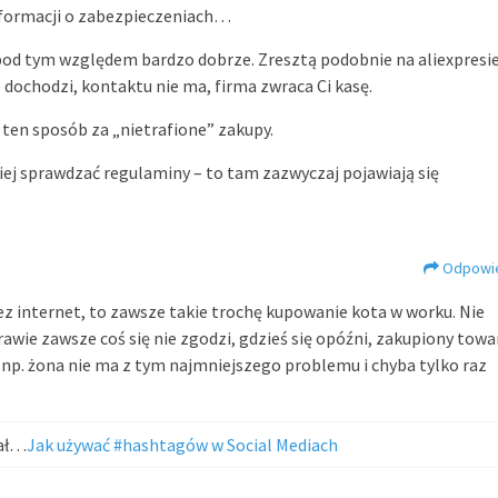
nformacji o zabezpieczeniach…
pod tym względem bardzo dobrze. Zresztą podobnie na aliexpresi
e dochodzi, kontaktu nie ma, firma zwraca Ci kasę.
 ten sposób za „nietrafione” zakupy.
ej sprawdzać regulaminy – to tam zazwyczaj pojawiają się
Odpowi
ez internet, to zawsze takie trochę kupowanie kota w worku. Nie
awie zawsze coś się nie zgodzi, gdzieś się opóźni, zakupiony towa
 np. żona nie ma z tym najmniejszego problemu i chyba tylko raz
wał…
Jak używać #hashtagów w Social Mediach