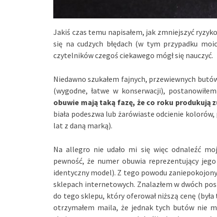
Jakiś czas temu napisałem, jak zmniejszyć ryzyk
się na cudzych błędach (w tym przypadku moic
czytelników czegoś ciekawego mógł się nauczyć.
Niedawno szukałem fajnych, przewiewnych butów na
(wygodne, łatwe w konserwacji), postanowiłe
obuwie mają taką fazę, że co roku produkują 
biała podeszwa lub żarówiaste odcienie kolorów, 
lat z daną marką).
Na allegro nie udało mi się więc odnaleźć mo
pewność, że numer obuwia reprezentujący jego
identyczny model). Z tego powodu zaniepokojony
sklepach internetowych. Znalazłem w dwóch po
do tego sklepu, który oferował niższą cenę (była 
otrzymałem maila, że jednak tych butów ni