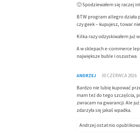
🙂 Spodziewałem się raczej i
BTW program allegro działa 
czy geek – kupujesz, towar ni
Kilka razy odzyskiwałem już w
A w sklepach e-commerce lepi
największe buble i oszustwa.
ANDRZEJ
30 CZERWCA 2016
Bardzo nie lubię kupować prz
mam też do tego szczęścia, pr
zwracam na gwarancji. Ale już
zdarzyła się jakaś wpadka.
Andrzej ostatnio opubliko