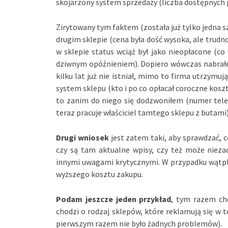
skojarzony system sprzedaży (liczba dostępnyc
Zirytowany tym faktem (została już tylko jedna s
drugim sklepie (cena była dość wysoka, ale trudno
w sklepie status wciąż był jako nieopłacone (co
dziwnym opóźnieniem). Dopiero wówczas nabrałem
kilku lat już nie istniał, mimo to firma utrzym
system sklepu (kto i po co opłacał coroczne koszt
to zanim do niego się dodzwoniłem (numer telef
teraz pracuje właściciel tamtego sklepu z butami)
Drugi wniosek
jest zatem taki, aby sprawdzać, co
czy są tam aktualne wpisy, czy też może niez
innymi uwagami krytycznymi. W przypadku wątpli
wyższego kosztu zakupu.
Podam jeszcze jeden przykład
, tym razem ch
chodzi o rodzaj sklepów, które reklamują się w t
pierwszym razem nie było żadnych problemów).