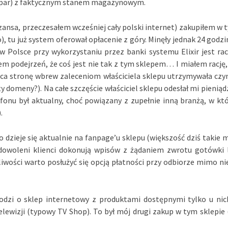
h par) z faktycznym stanem magazynowym.
zansa, przeczesałem wcześniej cały polski internet) zakupiłem w 
), tu już system oferował opłacenie z góry. Minęły jednak 24 godzin
 w Polsce przy wykorzystaniu przez banki systemu Elixir jest rac
 podejrzeń, że coś jest nie tak z tym sklepem… I miałem rację,
ująca stronę wbrew zaleceniom właściciela sklepu utrzymywała czy
y domeny?). Na całe szczęście właściciel sklepu odesłał mi pieniądz
onu był aktualny, choć powiązany z zupełnie inną branżą, w któ
.
 dzieje się aktualnie na fanpage’u sklepu (większość dziś takie m
adowoleni klienci dokonują wpisów z żądaniem zwrotu gotówki 
wości warto posłużyć się opcją płatności przy odbiorze mimo ni
odzi o sklep internetowy z produktami dostępnymi tylko u nic
elewizji (typowy TV Shop). To był mój drugi zakup w tym sklepie 