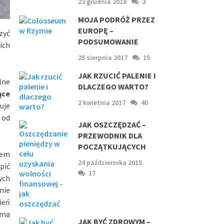
23 grudnia 2018
3
MOJA PODRÓŻ PRZEZ
EUROPĘ –
czyć
PODSUMOWANIE
ich
25 sierpnia 2017
15
JAK RZUCIĆ PALENIE I
lne
DLACZEGO WARTO?
ące
2 kwietnia 2017
40
uje
 od
JAK OSZCZĘDZAĆ –
PRZEWODNIK DLA
POCZĄTKUJĄCYCH
łem
24 października 2015
pić
17
ych
nie
ień
 ma
JAK BYĆ ZDROWYM –