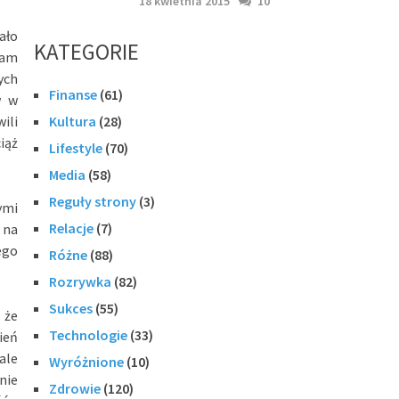
18 kwietnia 2015
10
ało
KATEGORIE
sam
ych
Finanse
(61)
w w
ili
Kultura
(28)
iąż
Lifestyle
(70)
Media
(58)
Reguły strony
(3)
ymi
Relacje
(7)
 na
ego
Różne
(88)
Rozrywka
(82)
Sukces
(55)
 że
Technologie
(33)
ień
ale
Wyróżnione
(10)
nie
Zdrowie
(120)