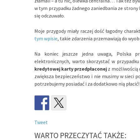
złamali – a tu nic, olewka centralna… Tak też byw
w tym przypadku żadnego zaniedbania ze strony kl
się odczuwało.
Moje przygody miały raczej dość łagodny charakt
tym wpisie
, takie zdarzenia przemawiają do wyob
Na koniec jeszcze jedna uwaga, Polska prz
elektronicznych, warto skorzystać w przypadku
kredytowej karty przedpłaconej
z możliwością 
zwiększa bezpieczeństwo i nie musimy w sieci p
potrzebujemy posiadać i za dodatkowo nią płacić!
Tweet
WARTO PRZECZYTAĆ TAKŻE: