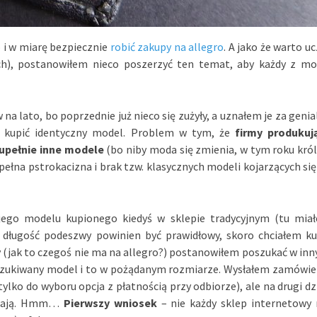
o i w miarę bezpiecznie
robić zakupy na allegro
. A jako że warto u
h), postanowiłem nieco poszerzyć ten temat, aby każdy z mo
 lato, bo poprzednie już nieco się zużyły, a uznałem je za genia
m kupić identyczny model. Problem w tym, że
firmy produkuj
zupełnie inne modele
(bo niby moda się zmienia, w tym roku król
pełna pstrokacizna i brak tzw. klasycznych modeli kojarzących się
jego modelu kupionego kiedyś w sklepie tradycyjnym (tu mia
 długość podeszwy powinien być prawidłowy, skoro chciałem ku
 (jak to czegoś nie ma na allegro?) postanowiłem poszukać w inn
szukiwany model i to w pożądanym rozmiarze. Wysłałem zamówie
tylko do wyboru opcja z płatnością przy odbiorze), ale na drugi dz
e mają. Hmm…
Pierwszy wniosek
– nie każdy sklep internetowy