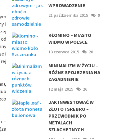
WPROWADZENIE
21 października 2015
9
tym
y i
zej
KŁOMINO – MIASTO
 od
WIDMO W POLSCE
nny
13 czerwca 2015
20
e i
rej
MINIMALIZM W ŻYCIU –
RÓŻNE SPOJRZENIA NA
ZAGADNIENIE
a),
12 maja 2015
26
lub
eco
JAK INWESTOWAĆ W
ZŁOTO I SREBRO –
PRZEWODNIK PO
h –
METALACH
(za
SZLACHETNYCH